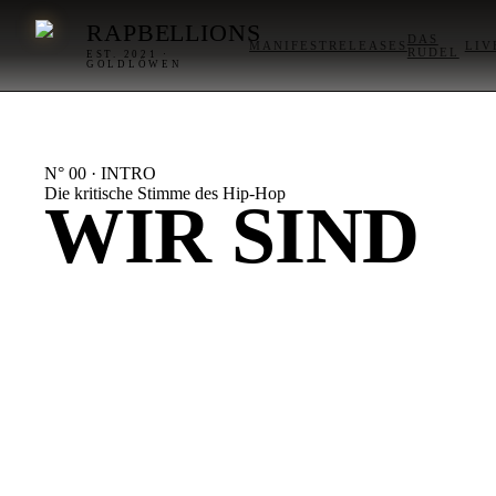
RAPBELLIONS
DAS
MANIFEST
RELEASES
LIV
RUDEL
EST. 2021 ·
GOLDLÖWEN
N° 00 · INTRO
Die kritische Stimme des Hip-Hop
WIR SIND
DIE
LÖWEN,
DIE