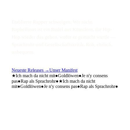
BRÜLLEN.
Etablierte Rapper schweigen. Wir nicht.
Rapbellions ist ein Rudel aus Künstlern, die Hip-
Hop wieder das geben, wofür er gemacht wurde —
Sprachrohr und Gesellschaftskritik. Roh, ehrlich,
unbequem.
Neueste Releases
→
Unser Manifest
★
Ich mach da nicht mit
●
Goldlöwen
●
Je n'y consens
pas
●
Rap als Sprachrohr
●
★
Ich mach da nicht
mit
●
Goldlöwen
●
Je n'y consens pas
●
Rap als Sprachrohr
●