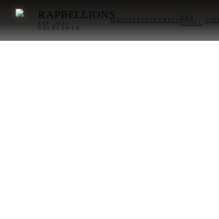
RAPBELLIONS
DAS
MANIFEST
RELEASES
LIV
RUDEL
EST. 2021 ·
GOLDLÖWEN
Rechtliches · Geschäftsbedingungen
AGB
ALLGEMEINE
GESCHÄFTSBEDINGUNGEN