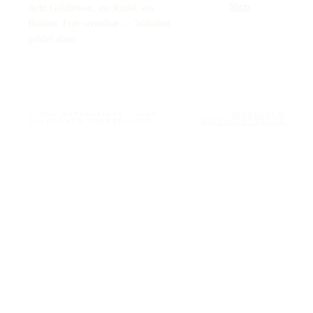
Shop
Acht Goldlöwen, ein Rudel, ein
Brüllen. Frei verteilbar — Wahrheit
gehört allen.
© 2026 RAPBELLIONS · ALLE
IMPRESSUM
GOLDLÖWEN VORBEHALTEN
DATENSCHUTZ
AGB