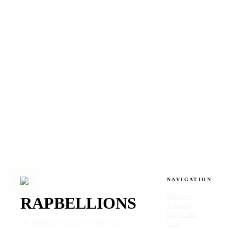
Geschäftsbedingungen (Teil I).
8.2 Als Verbraucher werden Sie gebeten, die Ware bei
Lieferung umgehend auf Vollständigkeit, offensichtliche
Mängel und Transportschäden zu überprüfen und uns
sowie dem Spediteur Beanstandungen schnellstmöglich
mitzuteilen. Kommen Sie dem nicht nach, hat dies keine
Auswirkung auf Ihre gesetzlichen
Gewährleistungsansprüche.
NAVIGATION
Manifest
RAPBELLIONS
Releases
Das Rudel
Die kritische Stimme des Hip-Hop.
Live